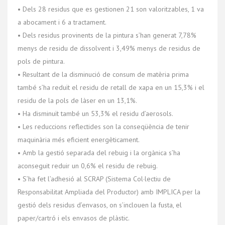
• Dels 28 residus que es gestionen 21 son valoritzables, 1 va
a abocament i 6 a tractament.
• Dels residus provinents de la pintura s’han generat 7,78%
menys de residu de dissolvent i 3,49% menys de residus de
pols de pintura.
• Resultant de la disminució de consum de matèria prima
també s’ha reduït el residu de retall de xapa en un 15,3% i el
residu de la pols de làser en un 13,1%.
• Ha disminuït també un 53,3% el residu d’aerosols.
• Les reduccions reflectides son la conseqüència de tenir
maquinària més eficient energèticament.
• Amb la gestió separada del rebuig i la orgànica s’ha
aconseguit reduir un 0,6% el residu de rebuig.
• S’ha fet l’adhesió al SCRAP (Sistema Col·lectiu de
Responsabilitat Ampliada del Productor) amb IMPLICA per la
gestió dels residus d’envasos, on s’inclouen la fusta, el
paper/cartró i els envasos de plàstic.