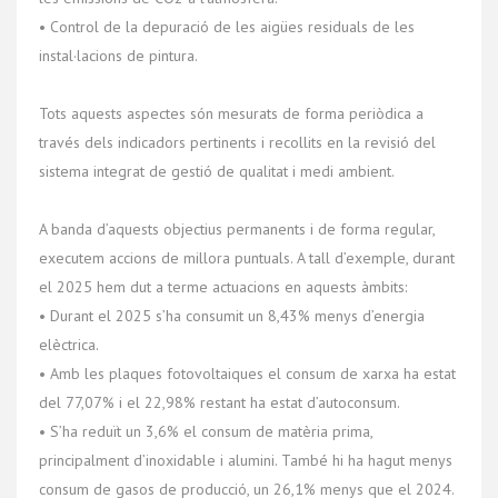
• Control de la depuració de les aigües residuals de les
instal·lacions de pintura.
Tots aquests aspectes són mesurats de forma periòdica a
través dels indicadors pertinents i recollits en la revisió del
sistema integrat de gestió de qualitat i medi ambient.
A banda d’aquests objectius permanents i de forma regular,
executem accions de millora puntuals. A tall d’exemple, durant
el 2025 hem dut a terme actuacions en aquests àmbits:
• Durant el 2025 s’ha consumit un 8,43% menys d’energia
elèctrica.
• Amb les plaques fotovoltaiques el consum de xarxa ha estat
del 77,07% i el 22,98% restant ha estat d’autoconsum.
• S’ha reduït un 3,6% el consum de matèria prima,
principalment d’inoxidable i alumini. També hi ha hagut menys
consum de gasos de producció, un 26,1% menys que el 2024.