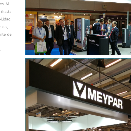
s. Al
 (hasta
ilidad
exus,
ente de
z
l