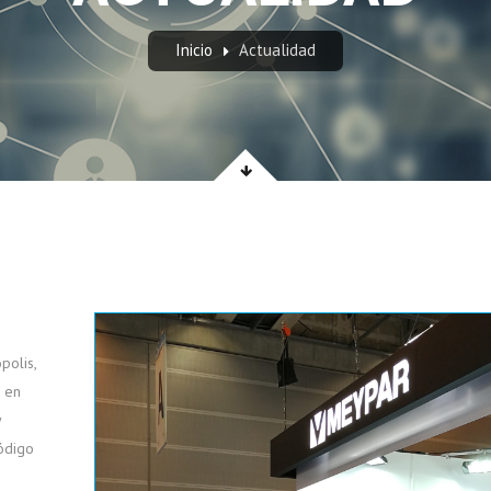
Inicio
Actualidad
polis,
o en
y
código