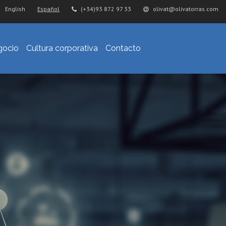
English
Español
(+34)93 872 97 33
olivat@olivatorras.com
gocio
Cultura corporativa
Contacto