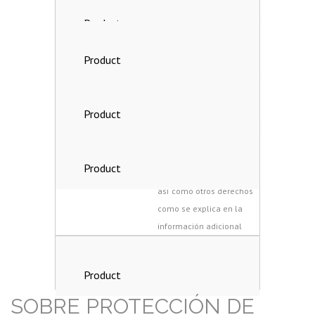
ATENCIÓN AL CLIENTE
LEGITIMACIÓN
CONSENTIMIENTO
INTERESADO
DESTINATARIOS
NO SE CEDERÁN DATOS
PERSONALES A TERCEROS
DERECHOS
Derecho de acceso,
rectificación y supresión,
así como otros derechos
como se explica en la
información adicional
INFORMACIÓN ADICIONAL
+ INFO sobre política de
PROTECCIÓN DE DATOS
SOBRE PROTECCIÓN DE