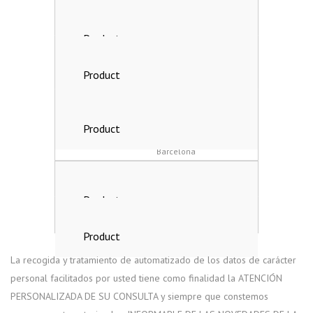
CIF
A-08280240
Inscrip. Reg Merc. BCN
Volumen 23705 folio 222
hoja B60090
Dirección postal
Camí de Rajadell, s/n,
08241 Manresa,
Barcelona
Dirección electrónica
gdpr@olivatorras.com
Teléfono
34 93 872 97 33
La recogida y tratamiento de automatizado de los datos de carácter
personal facilitados por usted tiene como finalidad la ATENCIÓN
PERSONALIZADA DE SU CONSULTA y siempre que constemos