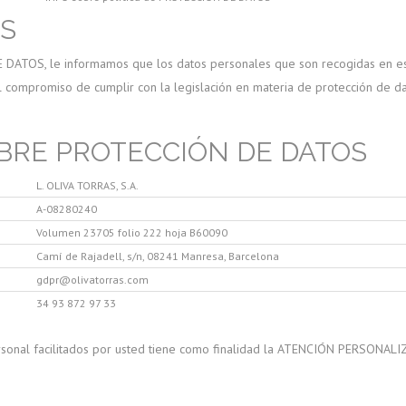
S
ATOS, le informamos que los datos personales que son recogidas en este f
el compromiso de cumplir con la legislación en materia de protección de d
BRE PROTECCIÓN DE DATOS
L. OLIVA TORRAS, S.A.
A-08280240
Volumen 23705 folio 222 hoja B60090
Camí de Rajadell, s/n, 08241 Manresa, Barcelona
gdpr@olivatorras.com
34 93 872 97 33
personal facilitados por usted tiene como finalidad la ATENCIÓN PERSO