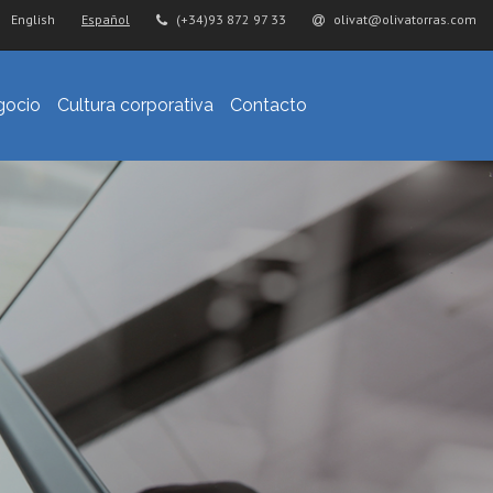
English
Español
(+34)93 872 97 33
olivat@olivatorras.com
gocio
Cultura corporativa
Contacto