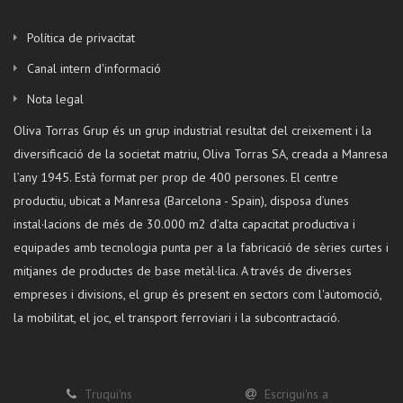
Política de privacitat
Canal intern d'informació
Nota legal
Oliva Torras Grup és un grup industrial resultat del creixement i la
diversificació de la societat matriu, Oliva Torras SA, creada a Manresa
l’any 1945. Està format per prop de 400 persones. El centre
productiu, ubicat a Manresa (Barcelona - Spain), disposa d’unes
instal·lacions de més de 30.000 m2 d’alta capacitat productiva i
equipades amb tecnologia punta per a la fabricació de sèries curtes i
mitjanes de productes de base metàl·lica. A través de diverses
empreses i divisions, el grup és present en sectors com l'automoció,
la mobilitat, el joc, el transport ferroviari i la subcontractació.
Truqui'ns
Escrigui'ns a