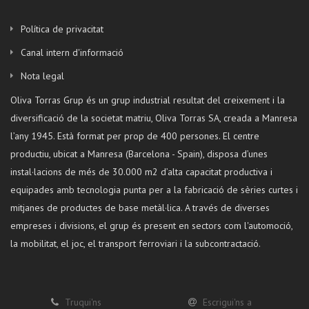
Política de privacitat
Canal intern d'informació
Nota legal
Oliva Torras Grup és un grup industrial resultat del creixement i la
diversificació de la societat matriu, Oliva Torras SA, creada a Manresa
l’any 1945. Està format per prop de 400 persones. El centre
productiu, ubicat a Manresa (Barcelona - Spain), disposa d’unes
instal·lacions de més de 30.000 m2 d’alta capacitat productiva i
equipades amb tecnologia punta per a la fabricació de sèries curtes i
mitjanes de productes de base metàl·lica. A través de diverses
empreses i divisions, el grup és present en sectors com l'automoció,
la mobilitat, el joc, el transport ferroviari i la subcontractació.
Truqui'ns
Escrigui'ns a