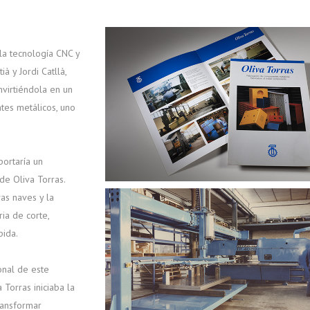
 la tecnología CNC y
à y Jordi Catllà,
nvirtiéndola en un
tes metálicos, uno
portaría un
de Oliva Torras.
vas naves y la
ia de corte,
pida.
onal de este
 Torras iniciaba la
ransformar