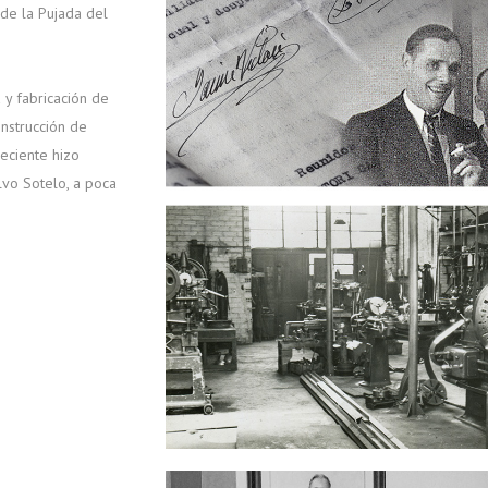
 de la Pujada del
 y fabricación de
construcción de
reciente hizo
lvo Sotelo, a poca