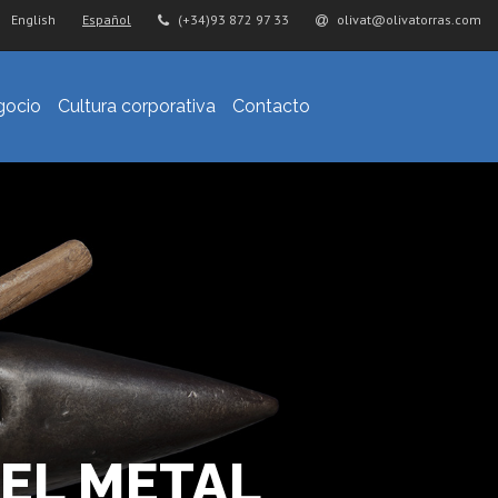
English
Español
(+34)93 872 97 33
olivat@olivatorras.com
gocio
Cultura corporativa
Contacto
EL METAL