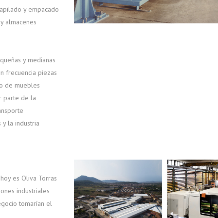
e apilado y empacado
s y almacenes
pequeñas y medianas
n frecuencia piezas
ipo de muebles
r parte de la
ansporte
y la industria
 hoy es Oliva Torras
ones industriales
egocio tomarían el